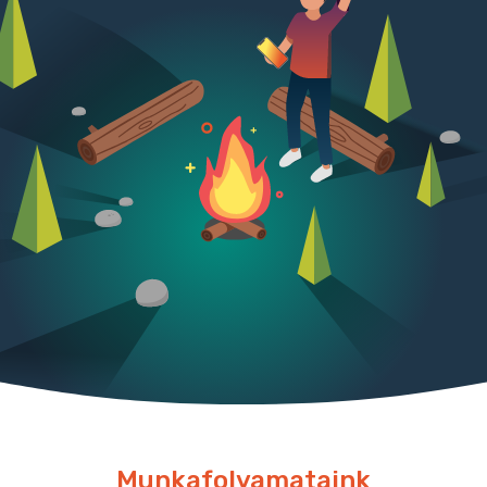
Munkafolyamataink